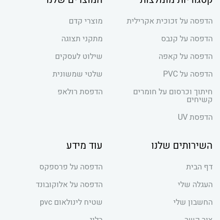
הדפסה על זכוכית אקרילית
מוצרי קדם
הדפסה על קנבס
מתקני תצוגה
הדפסה על קאפה
שילוט לעסקים
הדפסה על PVC
שלטי שמשונית
חיתוך וכרסום על חומרים
הדפסת רולאפ
קשיחים
הדפסת UV
השירותים שלנו
עוד מידע
דף הבית
הדפסה על פרספקס
העגלה שלי
הדפסה על אלוקובונד
החשבון שלי
שטיח לינולאום pvc
צור קשר
בלוג