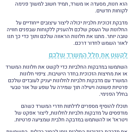
הוא חנות, מסעדה או משרד, תמיד חשוב למשוך פנימה
לקוחות חדשים.
מדבקת זכוכית חלבית יכולה ליצור עיצובים ייחודיים על
החלונות של העסק שלכם ולהעניק ללקוחות שבפנים חוויה
טובה יותר. מתגו את חלונות הראווה שלכם ותוך כדי כך תנו
לאור השמש לחדור דרכם.
לקשט את חלל המשרד שלכם
השתמשו במדבקות החלביות כדי לקשט את חלונות המשרד
או את מחיצות הזכוכית בחדר הישיבות. ציפוי חלונות
המשרד עם מדבקות חלביות לחלונות יעניק לעובדים שלכם
פרטיות פשוטה ויעילה תוך שמירה על שפע של אור טבעי
בחלל הפנימי.
תוכלו להוסיף מספרים לדלתות חדרי המשרד כשהם
מודפסים על מדבקות חלביות לחלונות, ליצור אפקט של
ויטראז׳ או להשתמש במדבקה חלבית שמציעה פרטיות.
את מדבקת הזכוכית החלבית ניתן להסיר בקלות. המשמעות