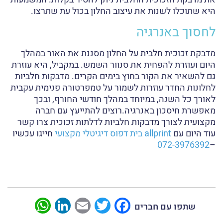
היא שתוכלו לשנות את עיצוב החלון בכול עת שתרצו.
לחסוך באנרגיה
מדבקת זכוכית חלבית על החלון מסננת את האור במהלך
היום ועוזרת להפחית את סנוור השמש. במקביל, היא עוזרת
גם להשאיר את הקור בחוץ בימים הקרים. מדבקות חלביות
לחלונות החדר עוזרות לשמור על טמפרטורה פנימית עקבית
לאורך כל השנה, במיוחד במהלך חודשי החורף, ובכך
מאפשרת חיסכון באנרגיה.רוצים להתייעץ עם חברה
מקצועית לצורך מדבקות חלביות לדלתות זכוכית צרו קשר
עוד היום עם
allprint בית דפוס דיגיטלי מקצועי
חייגו עכשיו
072-3976392
–
sApp
LinkedIn
Email
Twitter
Facebook
שתפו עם חברים