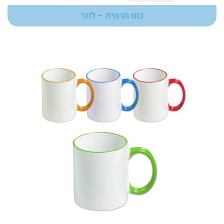
כוס תרמית – לונר