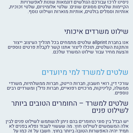
ניסינו לרכז עבורכם הגולשים דוגמאות שונות לאפשרויות
הקיימות שלטים מסוגים שונים: שלטי אלומיניום, שלטי זכוכית,
אותיות וסמלים בולטים, אותיות מוארות ושילוט נוסף.
שילוט משרדים איכותי
אנו בחברת allprint שלטים מתמחים בכל תהליך העיצוב ייצור
והתקנת השלטים, תוכלו ליצור אתנו קשר לקבלת פרטים נוספים
והצעת מחיר עבור שילוט המשרד שלכם.
שלטים למשרד למי מיועדים
עורכי דין, רואי חשבון, חברות הייטק, חברות ממשלתיות, משרדי
ממשלה, קליניקות, מרכזים רפואיים, חברות נדל"ן ומשרדים רבים
נוספים.
שלטים למשרד – החומרים הטובים ביותר
לשילוט פנים
יש הבדל בין סוגי החומרים בהם ניתן להשתמש לשילוט פנים לבין
אלה המשמשים לשילוט חוץ. מה שעשוי לעבוד נפלא בפנים לא
תמיד יהיה האפשרות הטובה ביותר בחוץ. חשבו על זה כמו על