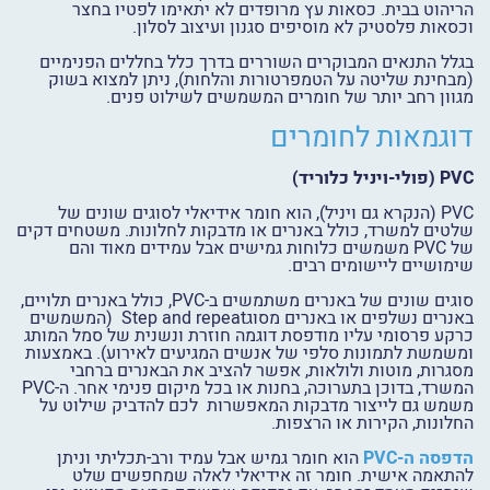
הריהוט בבית. כסאות עץ מרופדים לא יתאימו לפטיו בחצר
וכסאות פלסטיק לא מוסיפים סגנון ועיצוב לסלון.
בגלל התנאים המבוקרים השוררים בדרך כלל בחללים הפנימיים
(מבחינת שליטה על הטמפרטורות והלחות), ניתן למצוא בשוק
מגוון רחב יותר של חומרים המשמשים לשילוט פנים.
דוגמאות לחומרים
PVC
(פולי-ויניל כלוריד)
PVC (הנקרא גם ויניל), הוא חומר אידיאלי לסוגים שונים של
שלטים למשרד, כולל באנרים או מדבקות לחלונות. משטחים דקים
של PVC משמשים כלוחות גמישים אבל עמידים מאוד והם
שימושיים ליישומים רבים.
סוגים שונים של באנרים משתמשים ב-PVC, כולל באנרים תלויים,
באנרים נשלפים או באנרים מסוגStep and repeat (המשמשים
כרקע פרסומי עליו מודפסת דוגמה חוזרת ונשנית של סמל המותג
ומשמשת לתמונות סלפי של אנשים המגיעים לאירוע). באמצעות
מסגרות, מוטות ולולאות, אפשר להציב את הבאנרים ברחבי
המשרד, בדוכן בתערוכה, בחנות או בכל מיקום פנימי אחר. ה-PVC
משמש גם לייצור מדבקות המאפשרות לכם להדביק שילוט על
החלונות, הקירות או הרצפות.
הדפסה ה-PVC
הוא חומר גמיש אבל עמיד ורב-תכליתי וניתן
להתאמה אישית. חומר זה אידיאלי לאלה שמחפשים שלט