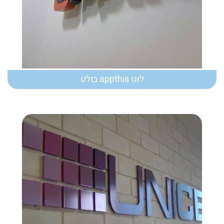
לוגו appthis בולט