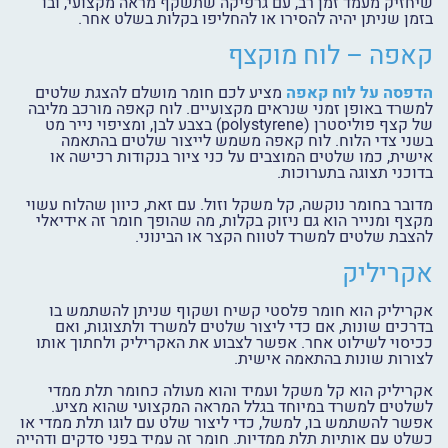
שיחזיק מעמד זמן רב, עם גרפיקה שתשקף מראה מקצועי, ובו
בזמן שניתן יהיה להסירו או להחליפו בקלות בשלט אחר.
קאפה – לוח מוקצף
הדפסה על לוח קאפה
מציע לכם חומר מושלם להצגת שלטים
למשרד באופן זמני שנראים מקצועיים. לוח קאפה מורכב מליבה
של קצף פוליסטרן (polystyrene) בצבע לבן, ומציפוי נייר מט
בשני צדי הלוח. לוח קאפה משמש לייצור שלטים בהתאמה
אישית, כמו שלטים המוצבים על כני ציור בנקודות רכישה או
בדוכני תצוגה בתערוכות.
מדובר בחומר נוקשה, קל משקל וזול. עם זאת, כיוון שהלוח עשוי
מקצף ומנייר הוא גם ניזוק בקלות, מה שהופך חומר זה אידיאלי
להצבת שלטים למשרד לטווח הקצר או הבינוני.
אקריליק
אקריליק הוא חומר פלסטי קשיח ושקוף שניתן להשתמש בו
בדרכים שונות, אם כדי ליצור שלטים למשרד ולתצוגות, ואם
ככיסוי לשילוט אחר. אפשר לצבוע את האקריליק ולחתוך אותו
לצורות שונות בהתאמה אישית.
אקריליק הוא קל משקל ועמיד והוא מעולה כחומר תלת ממדי
לשלטים למשרד במיוחד בגלל המראה המקצועי שהוא מציע.
אפשר להשתמש בו, למשל, כדי ליצור שלט עם לוגו תלת ממדי או
כשלט עם אותיות תלת ממדיות. חומר זה עמיד בפני סדקים ודהייה