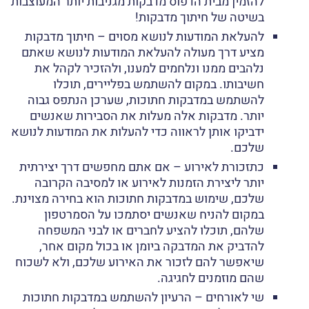
להזמין מבית הדפוס מדבקות מגניבות יותר המעוצבות
בשיטה של חיתוך מדבקות!
להעלאת המודעות לנושא מסוים – חיתוך מדבקות
מציע דרך מעולה להעלאת המודעות לנושא שאתם
נלהבים ממנו ונלחמים למענו, ולהזכיר לקהל את
חשיבותו. במקום להשתמש בפליירים, תוכלו
להשתמש במדבקות חתוכות, שערכן הנתפס גבוה
יותר. מדבקות אלה מעלות את הסבירות שאנשים
ידביקו אותן לראווה כדי להעלות את המודעות לנושא
שלכם.
כתזכורת לאירוע – אם אתם מחפשים דרך יצירתית
יותר ליצירת הזמנות לאירוע או למסיבה הקרובה
שלכם, שימוש במדבקות חתוכות הוא בחירה מצוינת.
במקום להניח שאנשים יסתמכו על הסמרטפון
שלהם, תוכלו להציע לחברים או לבני המשפחה
להדביק את המדבקה ביומן או בכול מקום אחר,
שיאפשר להם לזכור את האירוע שלכם, ולא לשכוח
שהם מוזמנים לחגיגה.
שי לאורחים – הרעיון להשתמש במדבקות חתוכות