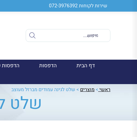
שירות לקוחות
072-3976392
Products
search
דף הבית
הדפסות
הדפסות ע
ראשי
>
מוצרים
>
שלט לגינה עמודים מברזל מעוצב
שלט לג