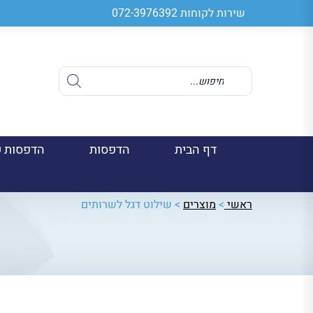
שירות לקוחות
072-3976392
Products
search
דף הבית
הדפסות
הדפסות ע
ראשי
>
מוצרים
>
שילוט דגל לשרותים