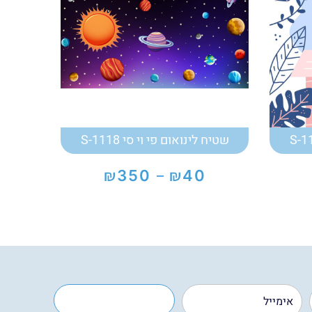
שטיח לינואום פי וי סי S-1118
₪
₪
350
40
–
טווח
מחירים:
עד