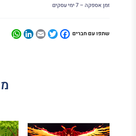
זמן אספקה – 7 ימי עסקים
App
nkedIn
Email
Twitter
Facebook
שתפו עם חברים
מו