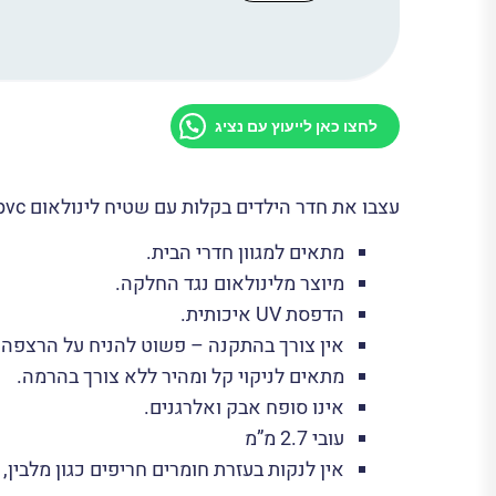
שטיח
לינואום
פי
וי
סי
S-
1102
לחצו כאן לייעוץ עם נציג
עצבו את חדר הילדים בקלות עם שטיח לינולאום pvc חדש.
מתאים למגוון חדרי הבית.
מיוצר מלינולאום נגד החלקה.
הדפסת UV איכותית.
אין צורך בהתקנה – פשוט להניח על הרצפה.
מתאים לניקוי קל ומהיר ללא צורך בהרמה.
אינו סופח אבק ואלרגנים.
עובי 2.7 מ”מ
אין לנקות בעזרת חומרים חריפים כגון מלבין,