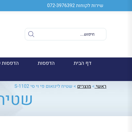
שירות לקוחות
072-3976392
Products
search
דף הבית
הדפסות
הדפסות ע
ראשי
>
מוצרים
>
שטיח לינואום פי וי סי S-1102
שטיח לי