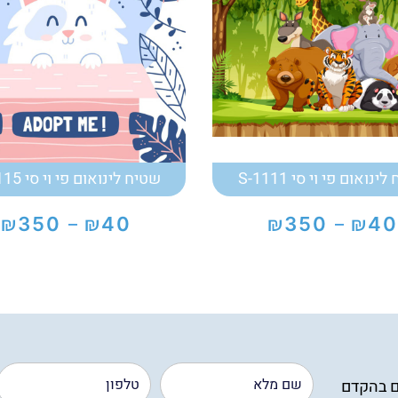
ינואום פי וי סי S-1111
שטיח לינואום פי וי סי S-1115
₪
₪
₪
₪
350
40
350
40
–
–
טווח
טווח
מחירים:
מחירים:
עד
עד
ם בהקדם