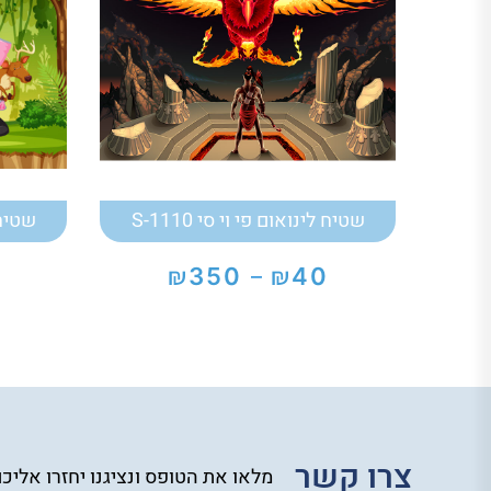
שטיח לינואום פי וי סי S-1110
שטיח ל
₪
₪
350
40
–
טווח
מחירים:
עד
צרו קשר
מלאו את הטופס ונציגנו יחזרו אליכ