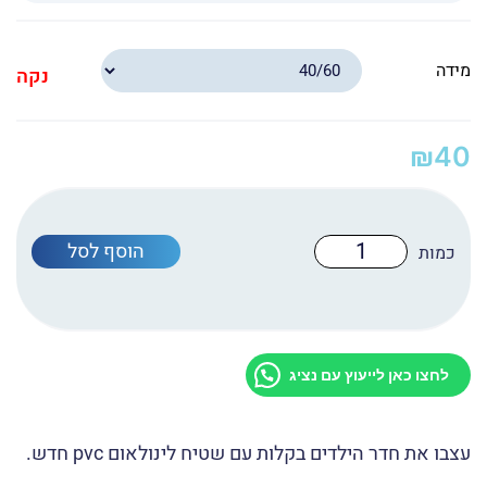
מידה
נקה
₪
40
כמות
הוסף לסל
של
שטיח
לינואום
פי
וי
סי
S-
לחצו כאן לייעוץ עם נציג
1101
עצבו את חדר הילדים בקלות עם שטיח לינולאום pvc חדש.