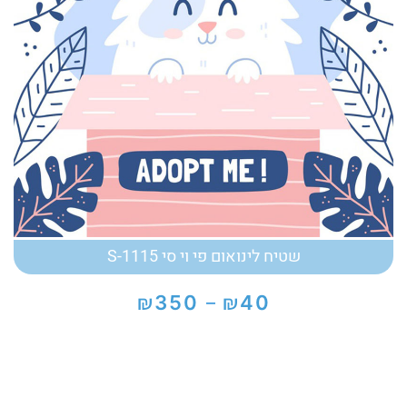
שטיח לינואום פי וי סי S-1115
₪
₪
350
40
–
טווח
מחירים:
עד