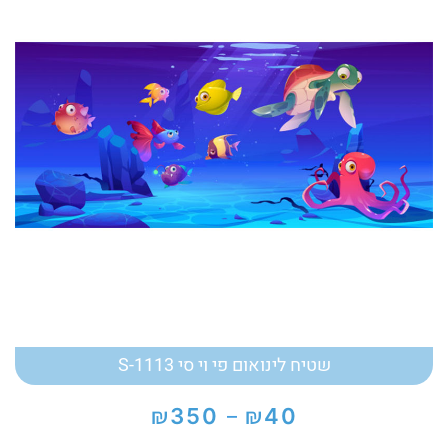
שטיח לינואום פי וי סי S-1113
₪
₪
350
40
–
טווח
מחירים: