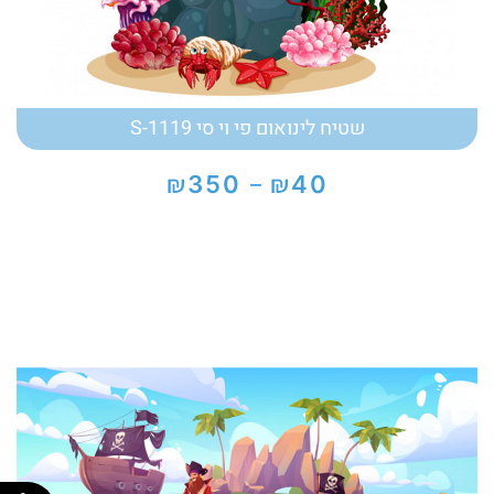
שטיח לינואום פי וי סי S-1119
₪
₪
350
40
–
טווח
מחירים:
עד