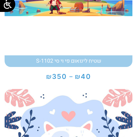
שטיח לינואום פי וי סי S-1102
₪
₪
350
40
–
טווח
מחירים:
עד