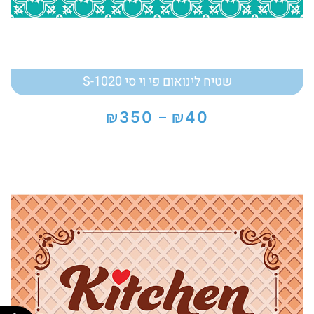
שטיח לינואום פי וי סי S-1020
₪
₪
350
40
–
טווח
מחירים:
עד