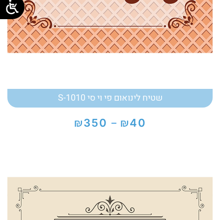
שטיח לינואום פי וי סי S-1010
₪
₪
350
40
–
טווח
מחירים:
עד