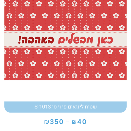
שטיח לינואום פי וי סי S-1013
₪
₪
350
40
–
טווח
מחירים: