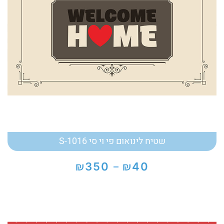
שטיח לינואום פי וי סי S-1016
₪
₪
350
40
–
טווח
מחירים:
עד