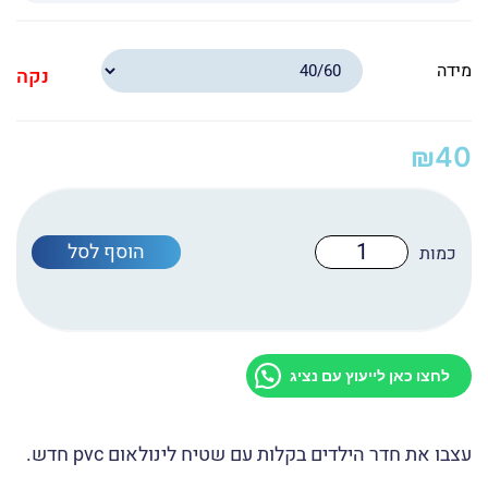
מידה
נקה
₪
40
כמות
הוסף לסל
של
שטיח
לינואום
פי
וי
סי
S-
לחצו כאן לייעוץ עם נציג
1029
עצבו את חדר הילדים בקלות עם שטיח לינולאום pvc חדש.