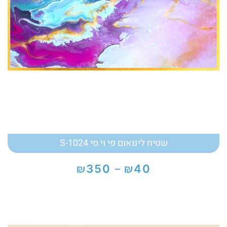
שטיח לינואום פי וי סי S-1024
₪
₪
350
40
–
טווח
מחירים:
עד