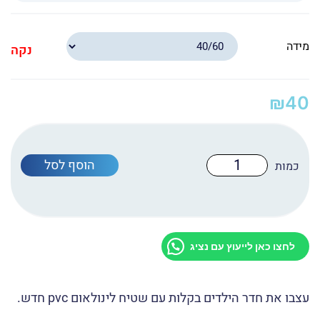
מידה
נקה
₪
40
כמות
הוסף לסל
של
שטיח
לינואום
פי
וי
סי
S-
לחצו כאן לייעוץ עם נציג
1009
עצבו את חדר הילדים בקלות עם שטיח לינולאום pvc חדש.