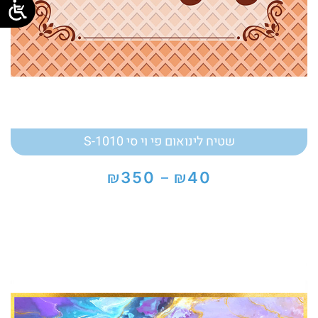
שטיח לינואום פי וי סי S-1010
₪
₪
350
40
–
טווח
מחירים:
עד