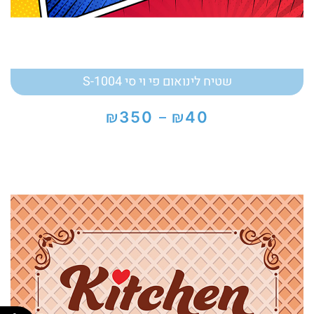
שטיח לינואום פי וי סי S-1004
₪
₪
350
40
–
טווח
מחירים:
עד