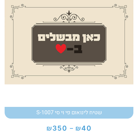
שטיח לינואום פי וי סי S-1007
₪
₪
350
40
–
טווח
מחירים: