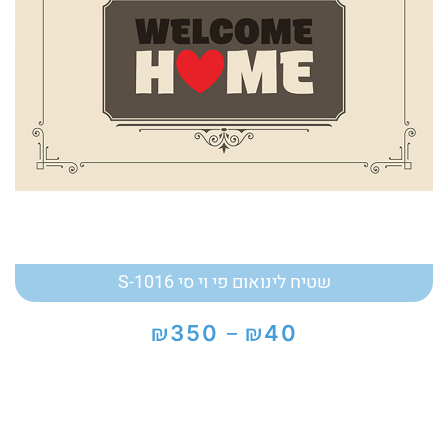
שטיח לינואום פי וי סי S-1016
₪
₪
350
40
–
טווח
מחירים:
עד