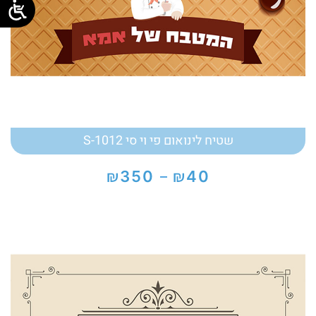
שטיח לינואום פי וי סי S-1012
₪
₪
350
40
–
טווח
מחירים:
עד