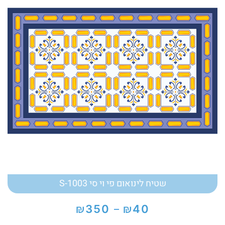
שטיח לינואום פי וי סי S-1003
₪
₪
350
40
–
טווח
מחירים: