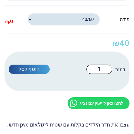
מידה
נקה
₪
40
כמות
הוסף לסל
של
שטיח
לינואום
פי
וי
סי
S-
לחצו כאן לייעוץ עם נציג
1008
עצבו את חדר הילדים בקלות עם שטיח לינולאום pvc חדש.