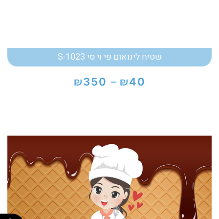
שטיח לינואום פי וי סי S-1023
₪
₪
350
40
–
טווח
מחירים:
עד