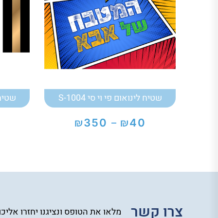
שטיח לינואום פי וי סי S-1004
שטיח ל
₪
₪
350
40
–
טווח
מחירים:
עד
צרו קשר
מלאו את הטופס ונציגנו יחזרו אליכ