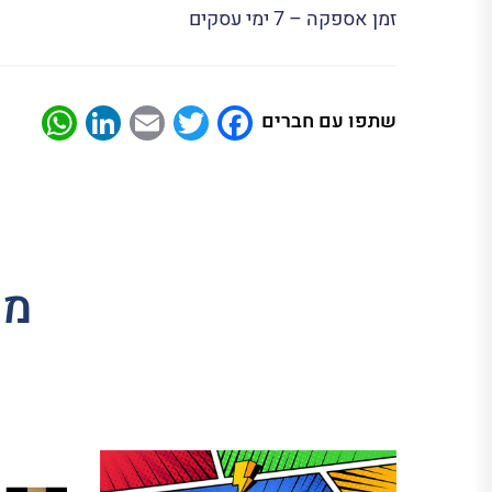
זמן אספקה – 7 ימי עסקים
App
nkedIn
Email
Twitter
Facebook
שתפו עם חברים
מו