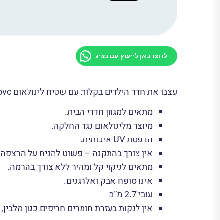
שטיח
לינואום
פי
וי
סי
S-
1005
לחצו כאן לייעוץ עם נציג
עצבו את חדר הילדים בקלות עם שטיח לינולאום pvc חדש.
מתאים למגוון חדרי הבית.
מיוצר מלינולאום נגד החלקה.
הדפסת UV איכותית.
אין צורך בהתקנה – פשוט להניח על הרצפה.
מתאים לניקוי קל ומהיר ללא צורך בהרמה.
אינו סופח אבק ואלרגנים.
עובי 2.7 מ”מ
אין לנקות בעזרת חומרים חריפים כגון מלבין,