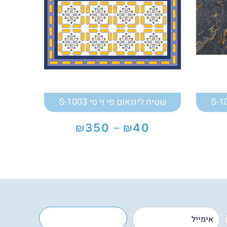
שטיח לינואום פי וי סי S-1003
₪
₪
350
40
–
טווח
מחירים:
עד