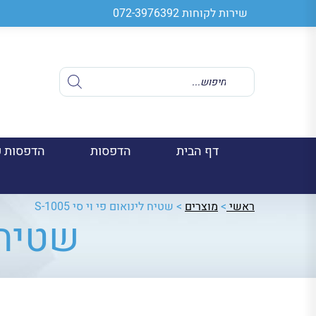
שירות לקוחות
072-3976392
Products
search
דף הבית
הדפסות
הדפסות ע
ראשי
>
מוצרים
>
שטיח לינואום פי וי סי S-1005
שטיח לי