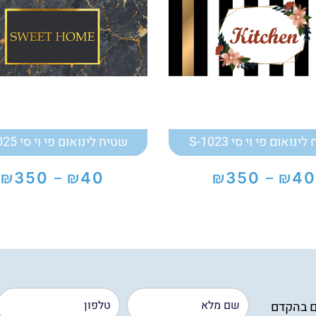
ינואום פי וי סי S-1023
שטיח לינואום פי וי סי S-1025
₪
₪
₪
₪
350
40
350
40
–
–
טווח
טווח
מחירים:
מחירים:
עד
עד
ם בהקדם