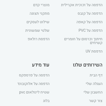
הדפסה על זכוכית אקרילית
מוצרי קדם
הדפסה על קנבס
מתקני תצוגה
הדפסה על קאפה
שילוט לעסקים
הדפסה על PVC
שלטי שמשונית
חיתוך וכרסום על חומרים
הדפסת רולאפ
קשיחים
הדפסת UV
השירותים שלנו
עוד מידע
דף הבית
הדפסה על פרספקס
העגלה שלי
הדפסה על אלוקובונד
החשבון שלי
שטיח לינולאום pvc
צור קשר
בלוג