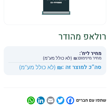
רולאפ מהודר
מחיר ליח’:
מחיר מינימום:
₪
(לא כולל מע”מ)
סה”כ למוצר זה :
₪
(לא כולל מע”מ)
atsApp
LinkedIn
Email
Twitter
Facebook
שתפו עם חברים