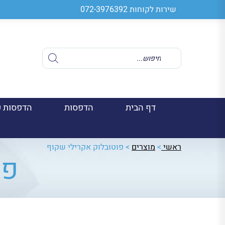
שירות לקוחות
072-3976392
Products
search
דף הבית
הדפסות
הדפסות ע
ראשי
>
מוצרים
>
פוטובלוק אקרילי שקוף
פו