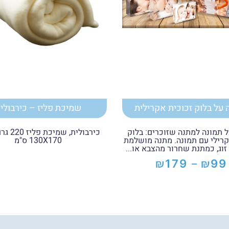
 על בלוק זכוכית אקרילית
שמיכת פליז – כירבולי
ל תמונה למתנה שזוכרים: בלוק
כירבולית, 
קרילי עם תמונה. מתנה מושלמת
130X170 ס"מ
 זוג, כמתנת שחרור מהצבא או...
₪
₪
179
99
–
טווח
מחירים:
עד