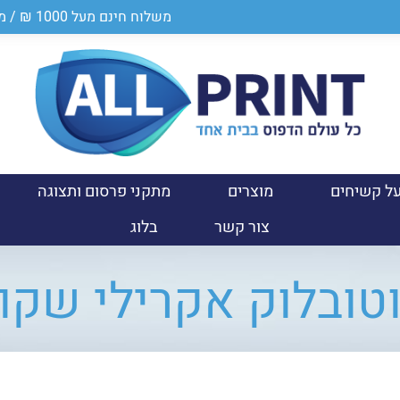
משלוח חינם מעל 1000 ₪ / מספר ספק במשרד הביטחון 0011024950
ל קשיחים
מוצרים
מתקני פרסום ותצוגה
צור קשר
בלוג
טובלוק אקרילי שקו