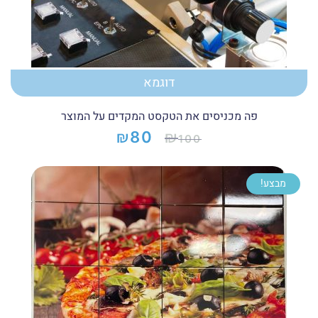
דוגמא
פה מכניסים את הטקסט המקדים על המוצר
₪
₪
80
100
המחיר
המחיר
הנוכחי
המקורי
היה:
הוא:
מבצע!
₪100.
₪80.