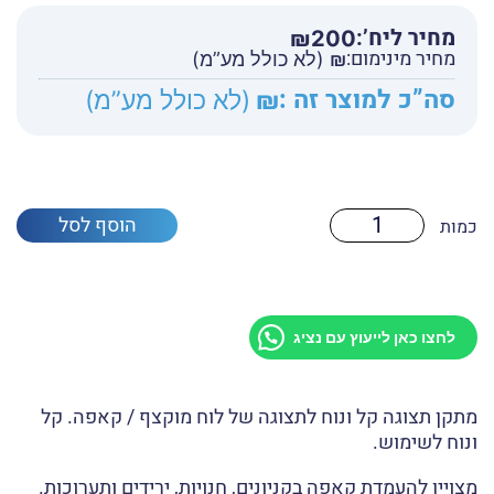
מחיר ליח’:
₪
200
מחיר מינימום:
₪
(לא כולל מע”מ)
סה”כ למוצר זה :
₪
(לא כולל מע”מ)
כמות
הוסף לסל
של
מעמד
דקורטיבי
לקאפה
הדפסה
בלבד
לחצו כאן לייעוץ עם נציג
מתקן תצוגה קל ונוח לתצוגה של לוח מוקצף / קאפה. קל
ונוח לשימוש.
מצויין להעמדת קאפה בקניונים, חנויות, ירידים ותערוכות.