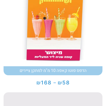
הדפס פוטו קאפה 10 מ"מ למתקן ציירים
₪
₪
168
58
–
טווח
מחירים:
עד