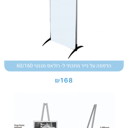
הדפסה על נייר מתכתי ל- רולאפ מגנטי 60/160
₪
168