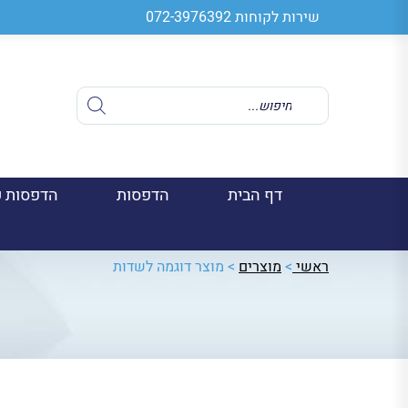
שירות לקוחות
072-3976392
Products
search
דף הבית
הדפסות
הדפסות ע
ראשי
>
מוצרים
>
מוצר דוגמה לשדות