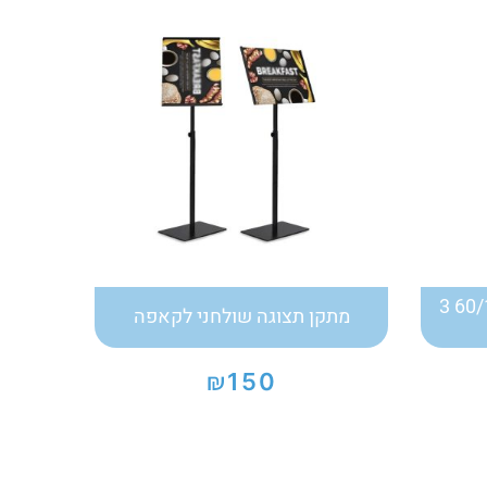
מתקן X BANNER גודל 60/180 3
מתקן תצוגה שולחני לקאפה
₪
150