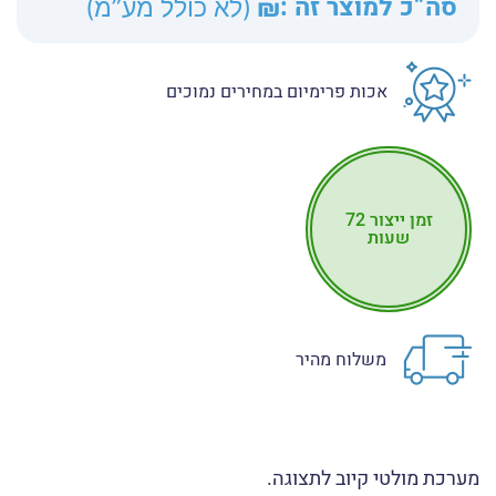
סה”כ למוצר זה :
₪
(לא כולל מע”מ)
אכות פרימיום במחירים נמוכים
זמן ייצור 72
שעות
משלוח מהיר
מערכת מולטי קיוב לתצוגה.