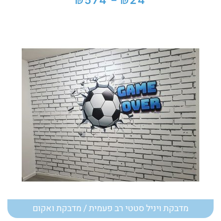
₪
₪
574
24
–
טווח
מחירים:
עד
מדבקת ויניל סטטי רב פעמית / מדבקת ואקום