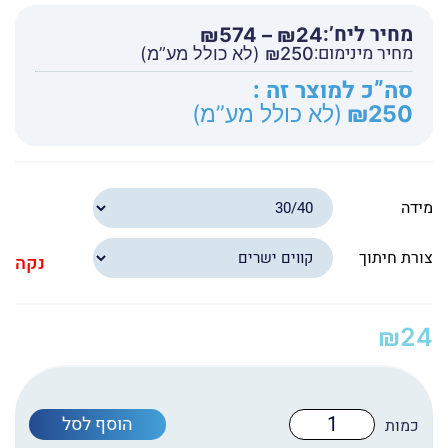
מחיר ליח’:
טווח
₪
574
–
₪
24
מחיר מינימום:
מחירים:
250
₪
(לא כולל מע”מ)
סה”כ למוצר זה :
עד
250
₪
(לא כולל מע”מ)
מידה
צורת חיתוך
נקה
₪
24
כמות
הוסף לסל
של