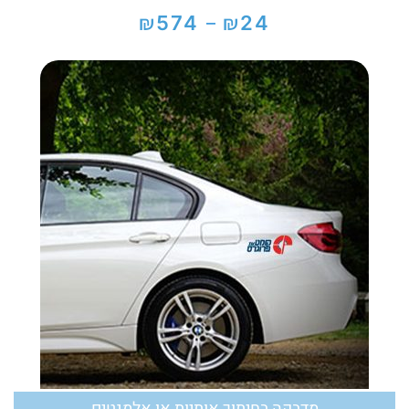
₪
₪
574
24
–
טווח
מחירים:
עד
מדבקה בחיתוך אותיות או אלמנטים