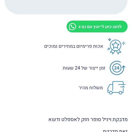
מדבקת
ויניל
סופר
חזק
לאספלט
ודשא
לחצו כאן לייעוץ עם נציג
אכות פרימיום במחירים נמוכים
זמן ייצור של 24 שעות
משלוח מהיר
מדבקת ויניל סופר חזק לאספלט ודשא
זאת מדבקת