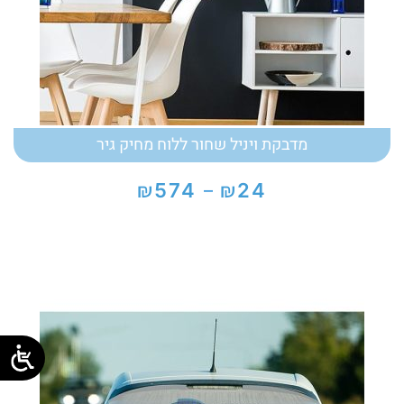
מדבקת ויניל שחור ללוח מחיק גיר
₪
₪
574
24
–
טווח
מחירים:
עד