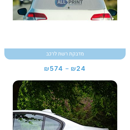
מדבקת רשת לרכב
₪
₪
574
24
–
טווח
מחירים:
עד