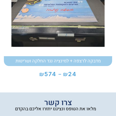
מדבקה לרצפה + למינציה נגד החלקה ושריטות
₪
₪
574
24
–
טווח
מחירים:
עד
צרו קשר
מלאו את הטופס ונציגנו יחזרו אליכם בהקדם