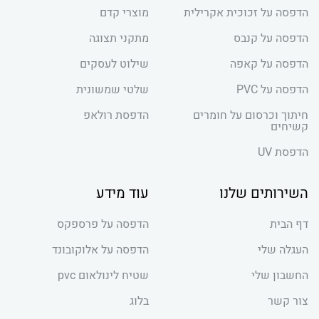
הדפסה על זכוכית אקרילית
מוצרי קדם
הדפסה על קנבס
מתקני תצוגה
הדפסה על קאפה
שילוט לעסקים
הדפסה על PVC
שלטי שמשונית
חיתוך וכרסום על חומרים
הדפסת רולאפ
קשיחים
הדפסת UV
השירותים שלנו
עוד מידע
דף הבית
הדפסה על פרספקס
העגלה שלי
הדפסה על אלוקובונד
החשבון שלי
שטיח לינולאום pvc
צור קשר
בלוג