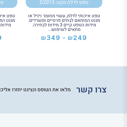
טפט לדלת מקט: D2013
טפ
טפט איכותי לדלת, עשוי מחומר ויניל או
טפט איכו
מגנט המותאם לבתים פרטיים ומשרדים.
מגנט המ
מידות הטפט קיים 3 מידות לבחירה.
מתאים לשימוש...
₪
₪
9
349
249
–
טווח
מחירים:
עד
צרו קשר
מלאו את הטופס ונציגנו יחזרו אליכ