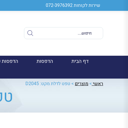
שירות לקוחות
072-3976392
Products
search
דף הבית
הדפסות
הדפסות ע
ראשי
>
מוצרים
>
טפט לדלת מקט: D2045
טפט