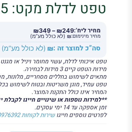
טפט לדלת מקט: D2045
מחיר ליח’:
טווח
₪
349
–
₪
249
מחיר מינימום:
מחירים:
₪
(לא כולל מע”מ)
סה”כ למוצר זה :
₪
(לא כולל מע”מ)
עד
טפט איכותי לדלת, עשוי מחומר ויניל או מגנ
מידות הטפט קיים 3 מידות לבחירה.
מתאים לשימוש בחללים מסחריים, מלונות, מש
טפט עמיד, מוגן משריטות ובטוח לשימוש בכל 
המחיר אינו כולל התקנת המוצר.
**למידות נוספות או שינויים חייגו לקבלת י
זמן אספקה עד 14 ימי עסקים.
לפרטים נוספים חייגו
שירות לקוחות 072-3976392