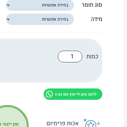
סוג חומר
מידה
כמות
של
טפט
לדלת
מקט:
D2045
לחצו כאן לייעוץ עם נציג
אכות פרימיום
זמן ייצור 