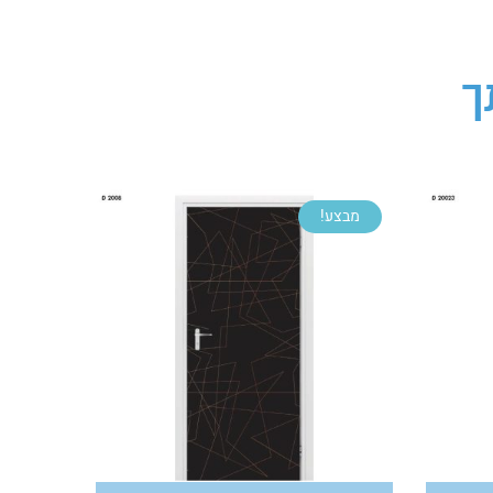
ך
מבצע!