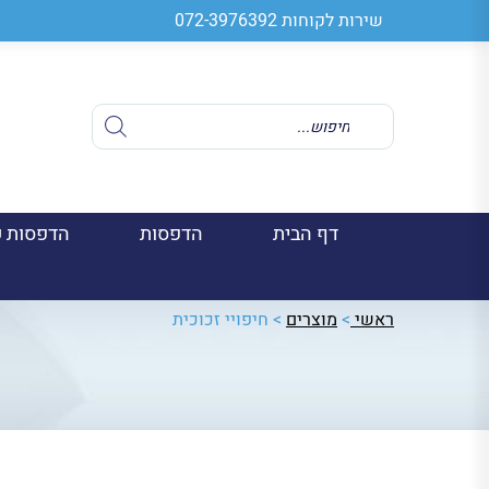
שירות לקוחות
072-3976392
Products
search
דף הבית
הדפסות
הדפסות ע
ראשי
>
מוצרים
>
חיפויי זכוכית