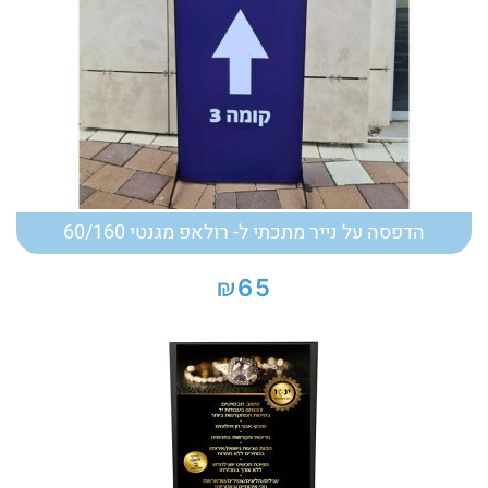
הדפסה על נייר מתכתי ל- רולאפ מגנטי 60/160
₪
65