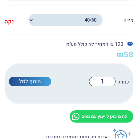
מידה
נקה
120 ₪ המחיר לא כולל מע"מ
₪
58
כמות
הוסף לסל
של
הדפס
פוטו
קאפה
10
מ"מ
למתקן
לחצו כאן לייעוץ עם נציג
ציירים
אכות פרימיום במחירים נמוכים