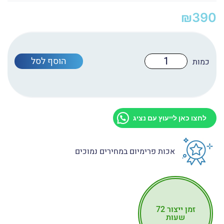
₪
390
כמות
הוסף לסל
של
הדפסה
על
פרספקס
4
מ"מ
לחצו כאן לייעוץ עם נציג
אכות פרימיום במחירים נמוכים
זמן ייצור 72
שעות