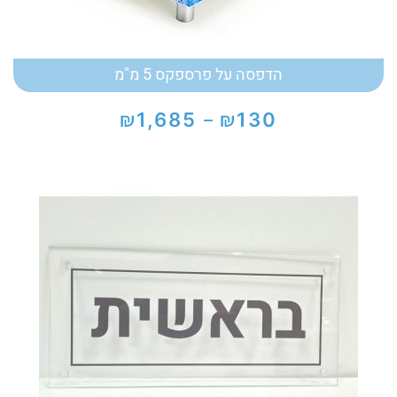
הדפסה על פרספקס 5 מ"מ
₪
₪
1,685
130
–
טווח
מחירים:
עד