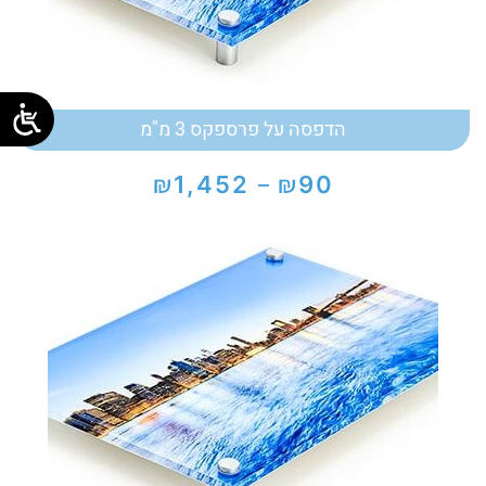
הדפסה על פרספקס 3 מ"מ
₪
₪
1,452
90
–
טווח
מחירים:
עד