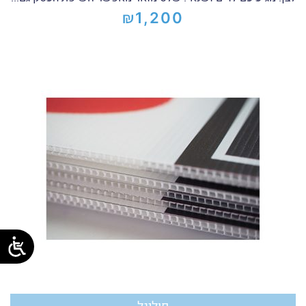
₪
1,200