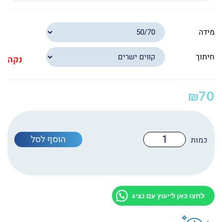
מידה
חיתוך
נקה
₪
70
כמות
הוסף לסל
של
הדפסה
דו"צ
על
PVC
בעובי
3
לחצו כאן לייעוץ עם נציג
ממ