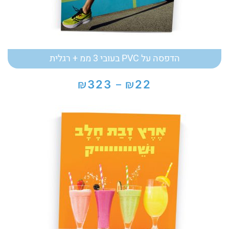
הדפסה על PVC בעובי 3 ממ + רגלית
₪
₪
323
22
–
טווח
מחירים:
עד