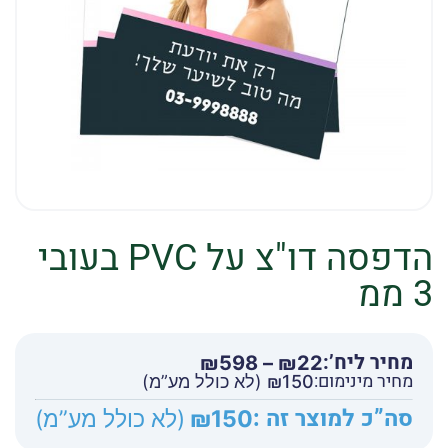
הדפסה דו"צ על PVC בעובי
3 ממ
מחיר ליח’:
טווח
₪
598
–
₪
22
מחיר מינימום:
מחירים:
150
₪
(לא כולל מע”מ)
סה”כ למוצר זה :
150
₪
(לא כולל מע”מ)
עד