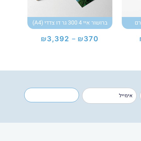
ברושור איי 4 300 גר דו צדדי (A4)
₪
₪
3,392
370
–
טווח
מחירים:
עד