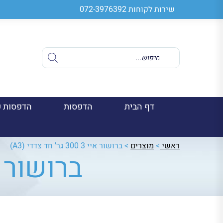
שירות לקוחות
072-3976392
Products
search
דף הבית
הדפסות
הדפסות ע
ראשי
>
מוצרים
>
ברושור איי 3 300 גר' חד צדדי (A3)
ברושור איי 3 300 גר' ח