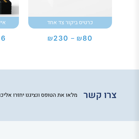
כרטיס ביקור צד אחד
איי 4 170 גר' דו צד
₪
₪
36
230
80
–
טווח
מחירים:
עד
צרו קשר
מלאו את הטופס ונציגנו יחזרו אליכ