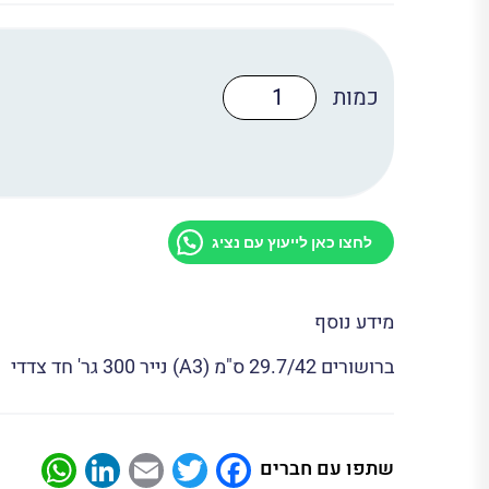
כמות
של
ברושור
איי
3
300
גר'
חד
צדדי
לחצו כאן לייעוץ עם נציג
(A3)
מידע נוסף
ברושורים 29.7/42 ס"מ (A3) נייר 300 גר' חד צדדי
App
nkedIn
Email
Twitter
Facebook
שתפו עם חברים