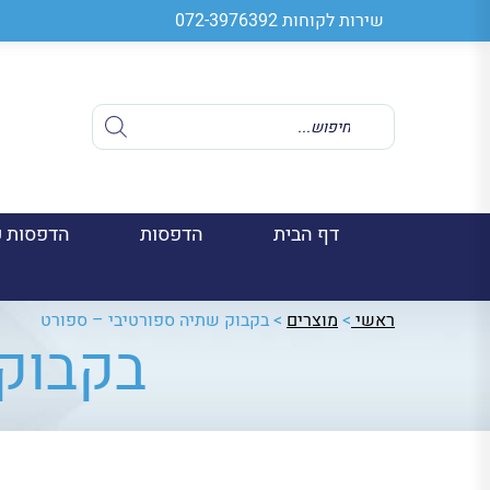
שירות לקוחות
072-3976392
Products
search
דף הבית
הדפסות
הדפסות ע
ראשי
>
מוצרים
>
בקבוק שתיה ספורטיבי – ספורט
בקבוק 