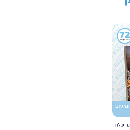
LightFix Exp אלומיניום
ם ישלח