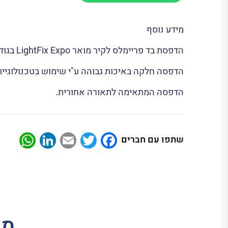
מידע נוסף
הדפסת בד פריימלס לקיר מואר LightFix Expo בגודל 200/250 ס"מ.
הדפסה חלקה באיכות גבוהה ע"י שימוש בטכנולוגיית SMOOTH מתקדמת במיוחד
הדפסה המתאימה לתאורה אחורית.
App
nkedIn
Email
Twitter
Facebook
שתפו עם חברים
מו