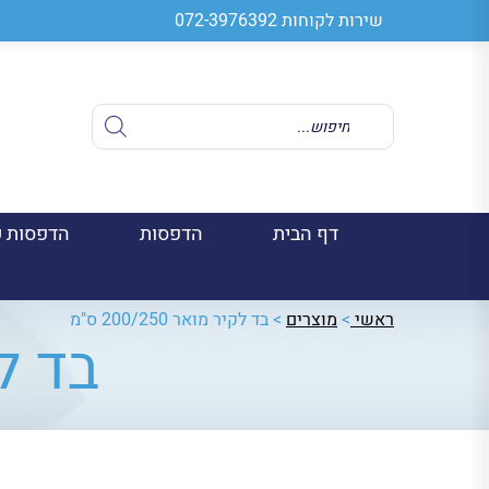
שירות לקוחות
072-3976392
Products
search
דף הבית
הדפסות
הדפסות ע
ראשי
>
מוצרים
>
בד לקיר מואר 200/250 ס"מ
בד לקיר