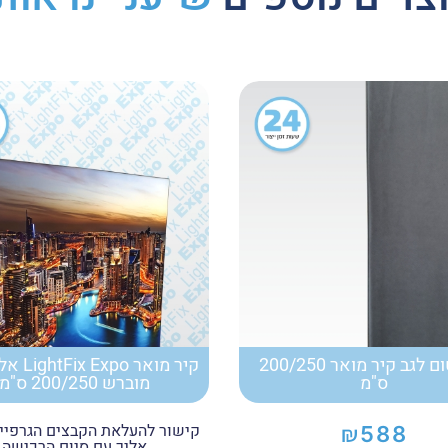
בד אטום לגב קיר מואר 200/250
קיר מואר o
ס"מ
מוברש 200/250 ס"מ
קישור להעלאת הקבצים הגרפיי
₪
588
אליך עם סיום הרכישה