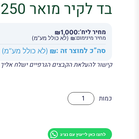
בד לקיר מואר 200/250 ס"מ
מחיר ליח’:
₪
1,000
מחיר מינימום:
₪
(לא כולל מע”מ)
סה”כ למוצר זה :
₪
(לא כולל מע”מ)
קישור להעלאת הקבצים הגרפיים ישלח אליך 
כמות
של
בד
לקיר
מואר
200/250
ס"מ
לחצו כאן לייעוץ עם נציג