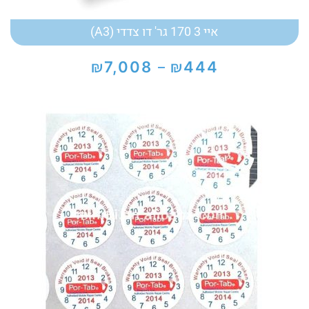
איי 3 170 גר' דו צדדי (A3)
₪
₪
7,008
444
–
טווח
מחירים:
עד