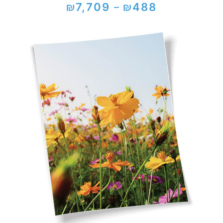
₪
₪
7,709
488
–
טווח
מחירים:
עד