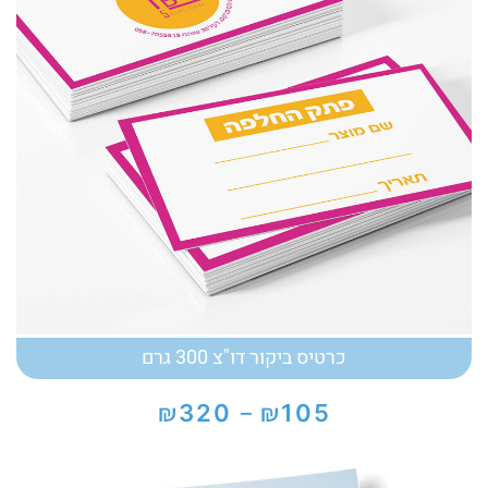
כרטיס ביקור דו"צ 300 גרם
₪
₪
320
105
–
טווח
מחירים:
עד