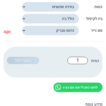
כמות
ביג לקיפול
סוג נייר
נקה
כמות
הוסף לסל
של
איי
4
170
גר'
חד
צדדי
לחצו כאן לייעוץ עם נציג
(A4)
מידע נוסף