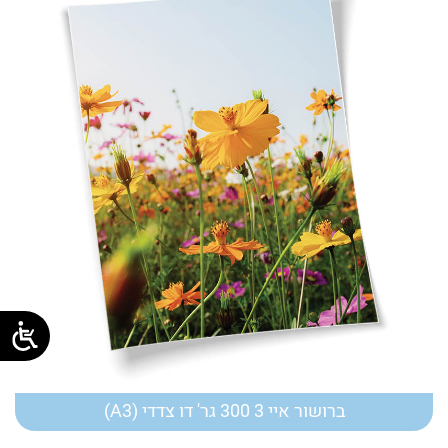
ברושור איי 3 300 גר' דו צדדי (A3)