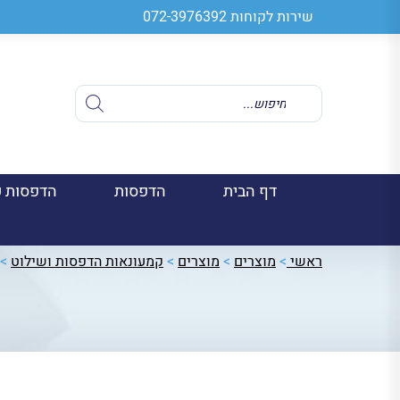
שירות לקוחות
072-3976392
Products
search
דף הבית
הדפסות
הדפסות ע
ראשי
>
מוצרים
>
מוצרים
>
קמעונאות הדפסות ושילוט
>