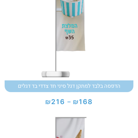
הדפסה בלבד למתקן דגל סיני חד צדדי בד דגלים
₪
₪
216
168
–
טווח
מחירים:
עד