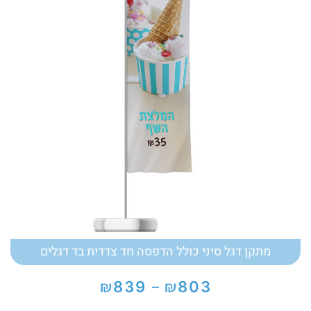
מתקן דגל סיני כולל הדפסה חד צדדית בד דגלים
₪
₪
839
803
–
טווח
מחירים: