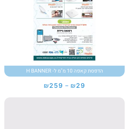
הדפסת קאפה 10 מ"מ ל- H BANNER
₪
₪
259
29
–
טווח
מחירים:
עד