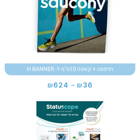
הדפסה + קאפה 10מ"מ ל- H BANNER
₪
₪
624
36
–
טווח
מחירים:
עד