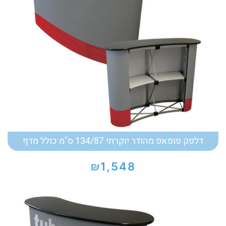
דלפק פופאפ מהודר יוקרתי 134/87 ס"מ כולל מדף
₪
1,548