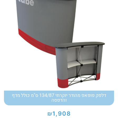
דלפק פופאפ מהודר יוקרתי 134/87 ס"מ כולל מדף
והדפסה
₪
1,908