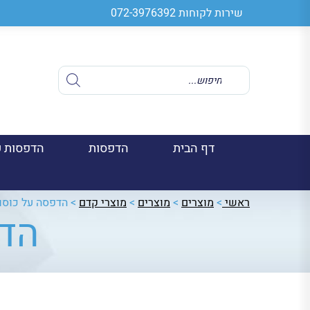
שירות לקוחות
072-3976392
Products
search
דף הבית
הדפסות
הדפסות ע
ראשי
>
מוצרים
>
מוצרים
>
מוצרי קדם
>
הדפסה על כוסו
הדפ