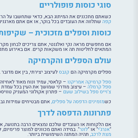
סוגי כוסות פופולריים
כשאתם מתכננים את המיתוג הבא, כדאי שתחשבו על הרגל
קפה
שתלווה את העובדים בכל בוקר, או אם אתם מארגנים א
כוסות וספלים מזכוכית – שקיפות 
אם מחפשים מראה נקי ואלגנטי, אתם צריכים לבחון מקרו
המתאים לחליטות תה או משקאות קרים. אם באירוע מתקי
עולם הספלים והקרמיקה
ספלים מקרמיקה הם
קנבס
לעיצוב יצירתי, בין אם מדובר
ספל קרמיקה אמריקנו
– קלאסי, עמיד ונוח מאוד לאחיזה.
ספל קרמלה
– עיצוב מודרני שמושך את העין בכל עמדת 
צ'וייס ספל בשילוב שעם
– פתרון אקולוגי המעניק טוויסט
כש
מזמינים הדפסה על ספלים,
אתם מבטיחים עמידות גבוה
פתרונות הדפסה לדרך
אם הלקוחות או העובדים שלכם נמצאים הרבה בתנועה, א
"
אנרג'י
" או "
לונר
". במידה ואתם מכוונים למוצר פרימיום, 
מצת לרכב,
תהיה המתנה השימושית ביותר.