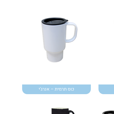
כוס תרמית – אנרג'י