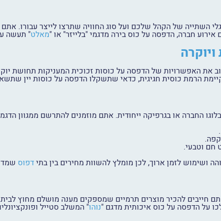
י השתייה של הקהל שלכם ועל סוג החוויה שתרצו לייצר עבורו. אתם 
ירוע חברה, הדפסה על כוס בירה מדגמי "בלייזר" או "
מאלט
" תעשה עב
ויוקרה
ב את האפשרויות של הדפסה על כוסות זכוכית המעניקות תחושת יוקרה
ימת הרמת כוסית חגיגית, כדאי שתשקלו הדפסה על כוסות יין שתשא
 בלוגו החברה או בגרפיקה ייחודית. אתם מוזמנים להתרשם ממגוון הדגמ
קפה.
 חם וטבעי.
ה ושימוש לזמן ארוך, לכן מומלץ להשוות מחירים בין בתי
דפוס
שמדפי
תם חייבים להכיר מוצרים תרמיים שמספקים מענה מושלם מחוץ לבית. 
לכו על הדפסה על כוס איכותית מדגם "
נוהו
" המשלב סטייל ופונקציונלי