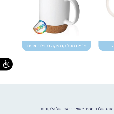
צ’וייס ספל קרמיקה בשילוב שעם
שהמותג שלכם תמיד יישאר בראש של הלקוחות.