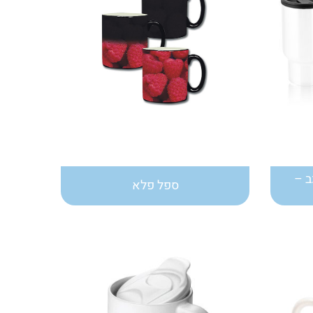
ב –
ספל פלא