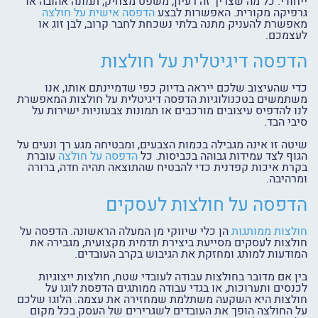
ייחודי. כל מה שצריך זה רעיון, משפט מצחיק, תמונה אהובה או
גרפיקה מקורית. האפשרות לבצע
הדפסה אישית על חולצה
מאפשרת להעניק מתנה בלתי נשכחת לחבר קרוב, לבן זוג או
לעצמכם.
הדפסה דיגיטלית על חולצות
כדי שהעיצוב שלכם ייראה בדיוק כפי שדמיינתם אותו, אנו
משתמשים בטכנולוגיות הדפסה דיגיטלית על חולצות המאפשרת
לנו להדפיס עיצובים מורכבים או תמונות צבעוניות ישירות על
סיבי הבד.
שיטה זו אינה מגבילה בכמות הצבעים, ומבטיחה מגע רך ונעים על
הגוף לצד עמידות גבוהה בכביסות. כל
הדפסה על חולצה
עוברת
בקרת איכות קפדנית כדי להבטיח שהתוצאה תהיה חדה, ברורה
ומרהיבה.
הדפסה על חולצות לעסקים
חולצות ממותגות
הן כלי שיווקי מן המעלה הראשונה. הדפסה על
חולצות לעסקים מסייעת ביצירת תדמית מקצועית, מגבירה את
המודעות למותג ומחזקת את הגיבוש בקרב העובדים.
בין אם מדובר בחולצות עבודה לעובדי שטח, חולצות ייצוגיות
לכנסים ותערוכות, או בגדי עבודה ממותגים הדפסת לוגו על
חולצות היא השקעה משתלמת שמחזירה את עצמה. הלוגו שלכם
על החולצה הופך את העובדים לשגרירים של העסק בכל מקום