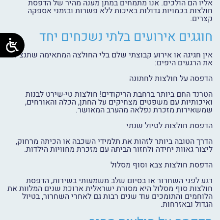
אליו הם הולכים. אנו מתמחים במתן מענה מהיר של הדפסת
חולצות בכמויות גדולות באיכות ללא פשרות ובזמני אספקה
קצרים.
חוגגים אירועים בלתי נשכחים יחד
אין חגיגה או אירוע קבוצתי שלם בלי החולצה המתאימה שתנציח
את הרגעים היפים:
הדפסה על חולצות לחתונה
הטרנד החם ביותר ברחבת הריקודים! חולצות טי-שירט לבנות
ואיכותיות עם משפטים מצחיקים על החתן, הכלה והאורחים,
שמשאירות מזכרת נפלאה מהערב המאושר.
הדפסת חולצות לטיול שנתי
הדרך הטובה ביותר לזהות את תלמידי השכבה או הכיתה מרחוק,
ליצור גאוות יחידה ולחזור הביתה עם מזכרת מחוויות הילדות.
הדפסת חולצות צבא וסוף מסלול
רגע לפני השחרור או בסיום שלב משמעותי בשירות, הדפסת
חולצות סוף מסלול היא מסורת ישראלית ארוכת שנים המלוות את
הלוחמים והתומכים עוד שנים רבות גם לאחרי השחרור, בטיול
הגדול ובאזרחות.