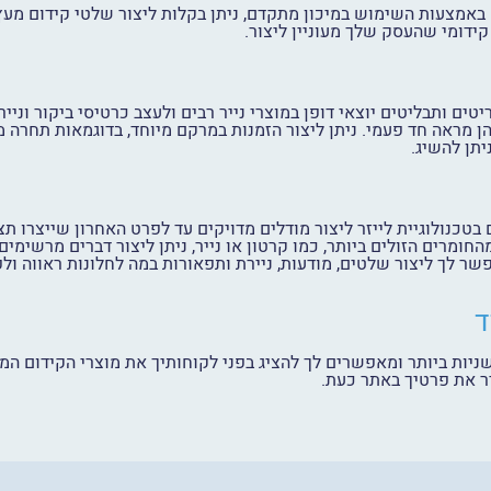
 באמצעות השימוש במיכון מתקדם, ניתן בקלות ליצור שלטי קידום מעץ ב
ידומי שהעסק שלך מעוניין ליצור.
טים ותבליטים יוצאי דופן במוצרי נייר רבים ולעצב כרטיסי ביקור וניי
הן מראה חד פעמי. ניתן ליצור הזמנות במרקם מיוחד, בדוגמאות תחרה מ
יתן להשיג.
בטכנולוגיית לייזר ליצור מודלים מדויקים עד לפרט האחרון שייצרו תצ
חומרים הזולים ביותר, כמו קרטון או נייר, ניתן ליצור דברים מרשימ
ר לך ליצור שלטים, מודעות, ניירת ותפאורות במה לחלונות ראווה ולפ
ניות ביותר ומאפשרים לך להציג בפני לקוחותיך את מוצרי הקידום המ
יר את פרטיך באתר כעת.