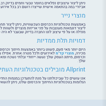
ניתן ליצור עיצובים נפלאים בחומר טבעי וחמים בדיוק רב.
אביזרי במה בהתאמה אישית שייצרו רושם רב בכל אירוע ק
מוצרי נייר
באמצעות טכנולוגיות הכרסום העכשוויות, ניתן ליצור תחרי
ליצור דוגמאות מעוצבות על פני אריזות מוצרים ולשוות ל
מנדלה או על פי עיצוב לוגו החברה בדיוק שבעבר לא היה נ
דמויות תלת ממדיות
היום יותר מאי פעם, פשוט ביותר באמצעות חיתוך וכרסום 
מכירה,
מוצרי קד"מ
לאירועים ולכל מטרה אחרת. אפילו מה
וכרסום, מיתוג העסק שלך נעשה ייחודי ובלתי נשכח ומאפש
שלך.
Allprint מובילים בטכנולוגיות העתיד
אנו עושים כל שביכולתנו על מנת להתעדכן במגמות החדש
הגלומות בטכנולוגיות החיתוך והכרסום שלנו, ניתן להשא