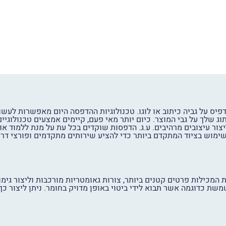
יס על גביה כיתוב או לוגו. טכנולוגיות ההדפסה היום מאפשרות לעשות
וג שלך על גבי המוצר. כיום יותר מאי פעם, קיימים אמצעים טכנולוג
ליצור עיצובים מרהיבים. ע.ג. הדפסות שוקדים בכל עת על מנת ללמוד
ימוש בציוד המתקדם ביותר כדי להציע שירותים מתקדמים ופורצי דרך.
 המכילות פרטים קטנים ביותר, צורות גאומטריות מורכבות וליצור גימור
משת כדוגמה אשר תבוא לידי ביטוי באופן מדויק בחומר. ניתן ליצור כך