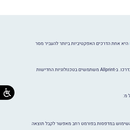
היא אחת הדרכים האפקטיביות ביותר להעביר מסר
משדרת מקצועיות ואמינות.איכות הנייר והצבע הם אלו שיקבעו אם הלקוח יעצור להסתכל או ימשיך בדרכו. ב-Allprint משתמשים בטכנולוגיות החדישות
 מ:
. השימוש במדפסות בפורמט רחב מאפשר לקבל תוצאה