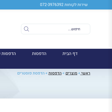
שירות לקוחות
072-3976392
Products
search
דף הבית
הדפסות
הדפסות ע
ראשי
>
מוצרים
>
הדפסות
>
הדפסת פוסטרים