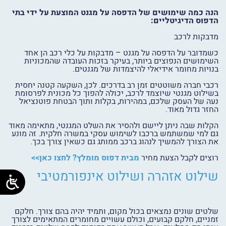
הנה כמה שימושים של
הדפסה על מגנט
המוצעת על ידי בתי
הדפוס הדיגיטליים:
מדבקות לרכב
כשמדובר על
הדפסה על מגנט
– מדבקות על כלי רכב הן אחד
השימושים הנפוצים ביותר, בעיקר בזכות העובדה שהמכוניות
בנויות מחומר אידיאלי להיצמדות של מגנטים.
רכבי חברה משוטטים זמן רב בדרכים. לכן, השקעה קטנה יחסית
בשילוט מגנטי שיוצמד לרכב, יכולה להפוך כל מכונית לפרסומת
נעה של העסק שלכם, במהירות, בקלות ותוך הבטחת פוטנציאל
החזר גדול מאוד.
הקלות שבה ניתן ליישם ולהסיר את השלט המגנטי, מתאימה מאוד
גם למי שמשתמש ברכבו לשימוש עסקי במשרה חלקית. זה מונע
את הצורך להמשיך לנהוג ברכב ממותג גם כשאין צורך בכך.
רוצים לקבל הצעת מחיר
מבית דפוס מומלץ? לחצו כאן>>
שילוט אזהרה ושילוט אינפורמטיבי
שלטים שונים נמצאים בכול מקום, ותמיד יהיה בהם צורך. חלקם
זמניים, חלקם קבועים, וכולם עשויים מחומרים המתאימים לצורך