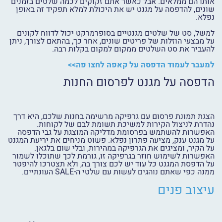
אותו הם ממלאים. אבל כאשר אתם זקוקים לכמה שלטים בזמנים
שונים, ל
הדפסה על מגנט
יש את היכולת למלא תפקיד זה באופן
נפלא.
למשל, סט של שלטים מגנטיים בסופרמרקט יכול לדווח לקונים
על מבצעי הוזלות של פריטים שונים, אחר כך, בהתאם לצורך, ניתן
להעביר את סט השלטים ממקום למקום בקלות רבה.
למעבר לעמוד הדפסה על קאפה לחצו פה>>
הדפסה על מגנט לפרסום החנות
הצגת תמונת פרסום עם גרפיקה מרשימה בחנות שלכם, היא דרך
נהדרת לניצול הקירות למשיכת תשומת לבם של לקוחות.
האפשרות להשתמש בפרסומת מדליקה המוצגת על גבי
הדפסה
על מגנט
ענק, מציעה פתרון נפלא. פשוט מניחים את יריעת המגנט
על הקיר, ומציגים את הגרפיקה במהירות, ובלי שום בלגאן.
האפשרות לשימוש חוזר בגרפיקה זו, גורמת לכך שתוכלו לשמור
על הדפסת המגנט כל עוד יש לכם צורך בה, ולא תצטרכו להיפטר
ממנה כפי שאתם נוהגים לעשות עם שלטי ה-
SALE
העונתיים.
עיצוב פנים