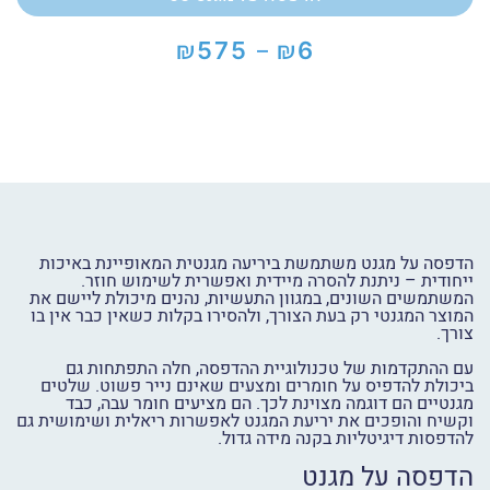
₪
₪
575
6
–
טווח
מחירים:
עד
הדפסה על מגנט משתמשת ביריעה מגנטית המאופיינת באיכות
ייחודית – ניתנת להסרה מיידית ואפשרית לשימוש חוזר.
המשתמשים השונים, במגוון התעשיות, נהנים מיכולת ליישם את
המוצר המגנטי רק בעת הצורך, ולהסירו בקלות כשאין כבר אין בו
צורך.
עם ההתקדמות של טכנולוגיית ההדפסה, חלה התפתחות גם
ביכולת להדפיס על חומרים ומצעים שאינם נייר פשוט. שלטים
מגנטיים הם דוגמה מצוינת לכך. הם מציעים חומר עבה, כבד
וקשיח והופכים את יריעת המגנט לאפשרות ריאלית ושימושית גם
להדפסות דיגיטליות בקנה מידה גדול.
הדפסה על מגנט