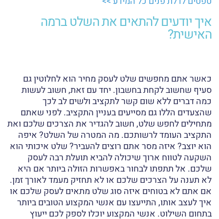
טפטים לדלת פנים כל המידע >>
איך יודעים להתאים את השלט ברמה
האישית?
כאשר אתם מחפשים שלט לעסק מחיר הוא לחלוטין גם
סעיף שחשוב לקחת בחשבון. יחד עם זאת, חשוב לעשות
כמה דברים ללא שום קשר לתקציב ולשים לב לכך
שהצעדים הללו גם מסייעים בעניין התקציב. לפני שאתם
מתחילים לחפש שלט, חשוב להגדיר את הצרכים שלכם ואת
התקציב העומד לרשותכם. מה המטרה של השלט? איפה
הוא יוצב? איזה מסר אתם רוצים להעביר? שלט איכותי הוא
השקעה לטווח ארוך שיכולה להביא תועלת רבה לעסק
שלכם. אל תתפתו לבחור באפשרות הזולה ביותר אם היא
לא תענה על הצרכים שלכם או לא תחזיק מעמד לאורך זמן.
אם אתם לא בטוחים איזה סוג שלט מתאים לעסק שלכם או
איך לעצב אותו, התייעצו עם אנשי המקצוע הטובים ביותר
בתחום השילוט. אנשי המקצוע יוכלו לספק לכם ייעוץ