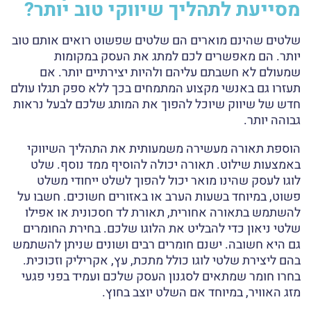
מסייעת לתהליך שיווקי טוב יותר?
שלטים שהינם מוארים הם שלטים שפשוט רואים אותם טוב
יותר. הם מאפשרים לכם למתג את העסק במקומות
שמעולם לא חשבתם עליהם ולהיות יצירתיים יותר. אם
תעזרו גם באנשי מקצוע המתמחים בכך ללא ספק תגלו עולם
חדש של שיווק שיוכל להפוך את המותג שלכם לבעל נראות
גבוהה יותר.
הוספת תאורה מעשירה משמעותית את התהליך השיווקי
באמצעות שילוט. תאורה יכולה להוסיף ממד נוסף. שלט
לוגו לעסק שהינו מואר יכול להפוך לשלט ייחודי משלט
פשוט, במיוחד בשעות הערב או באזורים חשוכים. חשבו על
להשתמש בתאורה אחורית, תאורת לד חסכונית או אפילו
שלטי ניאון כדי להבליט את הלוגו שלכם. בחירת החומרים
גם היא חשובה. ישנם חומרים רבים ושונים שניתן להשתמש
בהם ליצירת שלטי לוגו כולל מתכת, עץ, אקריליק וזכוכית.
בחרו חומר שמתאים לסגנון העסק שלכם ועמיד בפני פגעי
מזג האוויר, במיוחד אם השלט יוצב בחוץ.