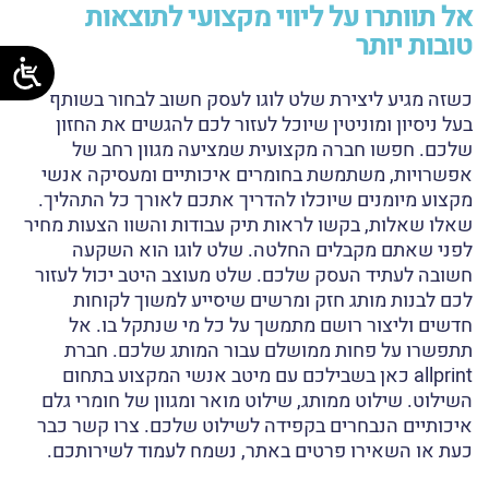
אל תוותרו על ליווי מקצועי לתוצאות
טובות יותר
כשזה מגיע ליצירת שלט לוגו לעסק חשוב לבחור בשותף
בעל ניסיון ומוניטין שיוכל לעזור לכם להגשים את החזון
שלכם. חפשו חברה מקצועית שמציעה מגוון רחב של
אפשרויות, משתמשת בחומרים איכותיים ומעסיקה אנשי
מקצוע מיומנים שיוכלו להדריך אתכם לאורך כל התהליך.
שאלו שאלות, בקשו לראות תיק עבודות והשוו הצעות מחיר
לפני שאתם מקבלים החלטה. שלט לוגו הוא השקעה
חשובה לעתיד העסק שלכם. שלט מעוצב היטב יכול לעזור
לכם לבנות מותג חזק ומרשים שיסייע למשוך לקוחות
חדשים וליצור רושם מתמשך על כל מי שנתקל בו. אל
תתפשרו על פחות ממושלם עבור המותג שלכם. חברת
allprint כאן בשבילכם עם מיטב אנשי המקצוע בתחום
השילוט. שילוט ממותג, שילוט מואר ומגוון של חומרי גלם
איכותיים הנבחרים בקפידה לשילוט שלכם. צרו קשר כבר
כעת או השאירו פרטים באתר, נשמח לעמוד לשירותכם.