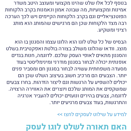
בנוסף לכל אלו שלט שהינו מקצועי ומעוצב היטב משדר
אמינות ומקצועיות, מה שבונה אמון ונאמנות בקרב הלקוחות
הפוטנציאליים וגם בקרב הלקוחות הקיימים ויש לכך הערכה
רבה מצד הלקוחות שכן הם מרגישים שהמותג הוא מותג
רציני ומשקיע.
הבסיס של כל שלט לוגו הוא הלוגו עצמו והסגנון בו הוא
מוצג. וודאו שהלוגו משולב בצורה בולטת ואפקטיבית בשלט
והסגנון מתאים לאופי העסק שלכם. לדוגמה, חנות בגדים
אופנתית יכולה לבחור בסגנון מודרני ומינימליסטי בעוד
מסעדה משפחתית עשויה לבחור בסגנון חם ומסביר פנים
יותר. הצבעים הם מרכיב חשוב בעיצוב השלט שכן הם
יכולים להשפיע על הרגשות וגם ליצור הזדהות. בחרו צבעים
שמשקפים את המותג שלכם ויוצרים את האווירה הרצויה.
לדוגמה, צבעים בהירים ונועזים יכולים להעביר אנרגיה
והתרגשות, בעוד צבעים מרגיעים יותר.
למידע על שילוט לעסקים לחצו >>
האם תאורה לשלט לוגו לעסק