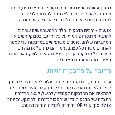
במשך עשות בשנים עזרו המדבקות לבנות ארגונים, לייסד
מותגים, להפיץ חדשות, לייצג קהילות ואפילו לגרום
לפוליטיקאים להיבחר. ולא בכדי הרבו להשתמש בהן.
אנשים אוהבים מדבקות. חלק מהמשתמשים שמחים
להדביק מדבקות צורניות על כלי הרכב, בקבוקי המים או
המחברות שלהם. אנשים משתמשים במדבקות כדי לספר
לאחרים משהו על עצמם, ממה הם נהנים? או מה הם
מעריכים? מדבקות הן דרך כיפית ומהירה לשקף את הסגנון
האישי ואת המותגים האהובים.
מדובר על מדבקות זולות
עבור עסקים, מדבקות צורניות הן זולות לייצור ולהפצה והן
יכולות לצבור תאוצה בקרב הציבור בקצב מהיר מאוד. ניתן
להתאים את המדבקות לקמפיין, למשל, לעצב מהדורה
מוגבלת של מדבקות כדי שיהפכו לנדירות ולמבוקשות יותר,
או להוסיף קודי QR ייחודיים לקבלת הנחות בחנות.