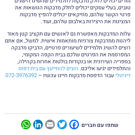
מורים יכולים לחלק מדבקות לתלמידים שהשיגו הישגים
טובים, בעלי עסקים יכולים לחלק מדבקות הנושאות את
פרטי הקשר שלהם, מוזיקאים יכולים להפיץ מדבקות
המציגות את היצירות באלבום שלהם, ועוד.
עלות המדבקות מאפשרת גם לאנשים עם תקציב קטן מאוד
ליהנות ממדבקות צורניות מותאמות אישית. למשל, אם אתם
רוצים להשיג תלמידים לשיעורים פרטיים, הדביקו מדבקה
המפרסמת את הפרטים שלכם בבית הקפה המקומי,
בספריה העירונית או בנקודות בולטות אחרות בקהילה,
והתלמידים יגיעו אליכם.
רוצים להתייעץ עם בית דפוס
דיגיטלי
עבור הדפסת מדבקות חייגו עכשיו –
072-3976392
sApp
LinkedIn
Email
Twitter
Facebook
שתפו עם חברים