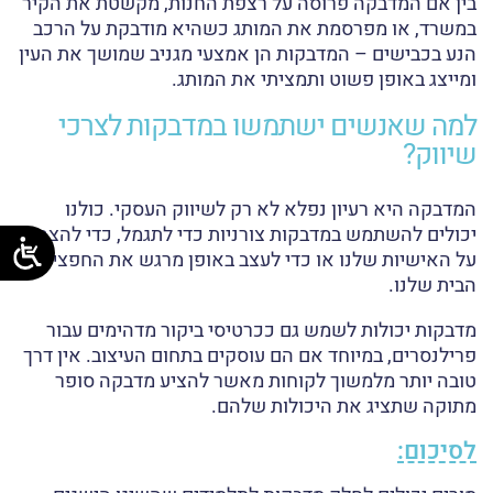
בין אם המדבקה פרוסה על רצפת החנות, מקשטת את הקיר
במשרד, או מפרסמת את המותג כשהיא מודבקת על הרכב
הנע בכבישים – המדבקות הן אמצעי מגניב שמושך את העין
ומייצג באופן פשוט ותמציתי את המותג.
למה שאנשים ישתמשו במדבקות לצרכי
שיווק?
המדבקה היא רעיון נפלא לא רק לשיווק העסקי. כולנו
יכולים להשתמש במדבקות צורניות כדי לתגמל, כדי להצהיר
על האישיות שלנו או כדי לעצב באופן מרגש את החפצים או
הבית שלנו.
מדבקות יכולות לשמש גם ככרטיסי ביקור מדהימים עבור
פרילנסרים, במיוחד אם הם עוסקים בתחום העיצוב. אין דרך
טובה יותר מלמשוך לקוחות מאשר להציע מדבקה סופר
מתוקה שתציג את היכולות שלהם.
לסיכום: