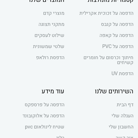
הדפסה על זכוכית אקרילית
מוצרי קדם
הדפסה על קנבס
מתקני תצוגה
הדפסה על קאפה
שילוט לעסקים
הדפסה על PVC
שלטי שמשונית
חיתוך וכרסום על חומרים
הדפסת רולאפ
קשיחים
הדפסת UV
השירותים שלנו
עוד מידע
דף הבית
הדפסה על פרספקס
העגלה שלי
הדפסה על אלוקובונד
החשבון שלי
שטיח לינולאום pvc
צור קשר
בלוג