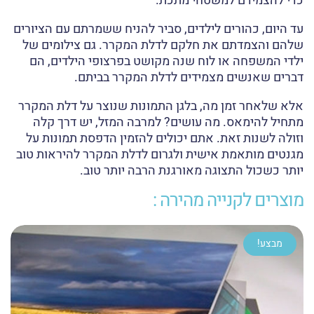
כדי להצמידם למשטחי מתכת.
עד היום, כהורים לילדים, סביר להניח ששמרתם עם הציורים
שלהם והצמדתם את חלקם לדלת המקרר. גם צילומים של
ילדי המשפחה או לוח שנה מקושט בפרצופי הילדים, הם
דברים שאנשים מצמידים לדלת המקרר בביתם.
אלא שלאחר זמן מה, בלגן התמונות שנוצר על דלת המקרר
מתחיל להימאס. מה עושים? למרבה המזל, יש דרך קלה
וזולה לשנות זאת. אתם יכולים להזמין הדפסת תמונות על
מגנטים מותאמת אישית ולגרום לדלת המקרר להיראות טוב
יותר כשכול התצוגה מאורגנת הרבה יותר טוב.
מוצרים לקנייה מהירה :
מבצע!