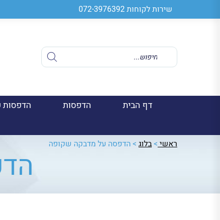
שירות לקוחות
072-3976392
Products
search
דף הבית
הדפסות
הדפסות ע
ראשי
>
בלוג
>
הדפסה על מדבקה שקופה
הדפ