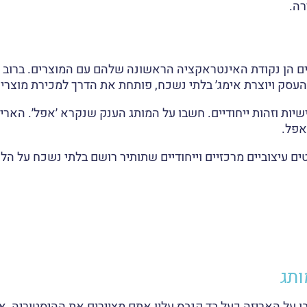
רה.
ם הן נקודת האינטראקציה הראשונה שלהם עם המוצרים. ברוב 
עסק ויוצרת אימג׳ בלתי נשכח, פותחת את הדרך למכירת מוצרים
ות וזהות ייחודיים. חשבו על המותג הענק שנקרא ׳אפל׳. האריז
אפל.
 עיצוביים מרכזיים וייחודיים שתותיר רושם בלתי נשכח על הלק
ותג
ו על האריזה כעל בד קנבס עליו אתם מציירים את ההיסטוריה, א