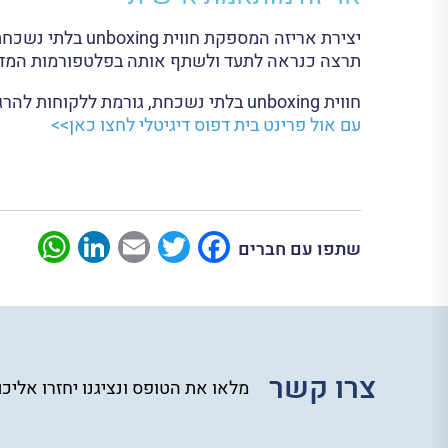
תרצה כנראה לתעד ולשתף אותה בפלטפורמות המדי
חווית unboxing בלתי נשכחת, גורמת ללקוחות להרגיש שהם מיוחדים ומחברת אותם למוצרים שלכם. צרו אריזה ייחודית שמציעה ללקוחות חוויה מרגשת!
עם אול פרינט בית דפוס דיגיטלי לחצו כאן>>
App
nkedIn
Email
Twitter
Facebook
שתפו עם חברים
צרו קשר
מלאו את הטופס ונציגנו יחזרו אליכ