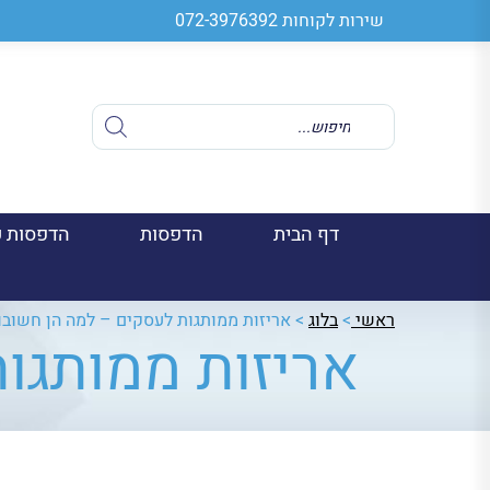
שירות לקוחות
072-3976392
Products
search
דף הבית
הדפסות
הדפסות ע
ראשי
>
בלוג
>
אריזות ממותגות לעסקים – למה הן חשוב
אריזות ממותגו