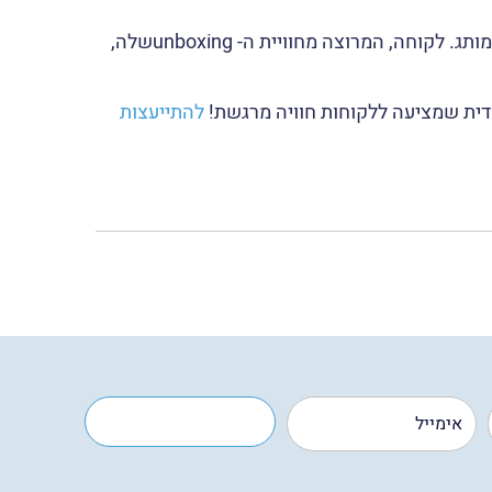
יצירת אריזה המספקת חווית unboxing בלתי נשכחת, חשובה מאוד למאמצי השיווק המתמקדים בהגדלת המודעות למותג. לקוחה, המרוצה מחוויית ה- unboxingשלה,
להתייעצות