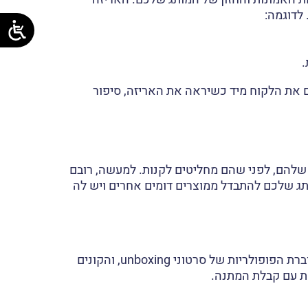
לדוגמה:
.
 את הלקוח מיד כשיראה את האריזה, סיפור
 שלהם, לפני שהם מחליטים לקנות. למעשה, רובם
תג שלכם להתבדל ממוצרים דומים אחרים ויש לה
פתיחת האריזה (שנקראת בעולם השיווק unboxing) היא גורם חשוב בחוויית הקנייה של הלקוח. בשנים האחרונות גוברת הפופולריות של סרטוני unboxing, והקונים