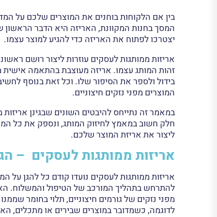
בין אם הלקוחות בוחנים את המוצרים שלכם על המדף
המסך בחנות המקוונת, האריזה היא הדבר הראשון שה
יצטרכו לפתוח את האריזה כדי להגיע למוצר עצמו.
אריזות ממותגות לעסקים עוזרות ליצור רושם ראשוני 
זהות המותג עצמו. אריזה מעוצבת בהתאמה אישית 
בידול ולספר את הסיפור שלו. וכל זאת בנוסף לחשיב
המוצרים מפני נזקים חיצוניים.
במאמר זה נתייחס להיבטים השונים שבגינן אריזות 
חלק חשוב במאמץ לחיזוק המותג, ונספק את כל המי
ליצור את אריזת המוצר שלכם.
אריזות ממותגות לעסקים – הג
אריזות ממותגות לעסקים נועדו קודם כל להגן על המ
להתרחש בתהליך המורכב של הטיפול והמשלוח. הארי
מפני נזקים של גורמים חיצוניים, תלוי בחומר שממנו
לדוגמה, כשמדובר במוצרים שבירים או מתכלים, האר